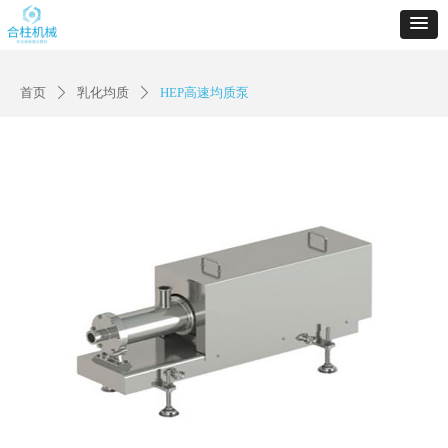
首页
乳化均质
HEP高速均质泵
ꄲ
ꄲ